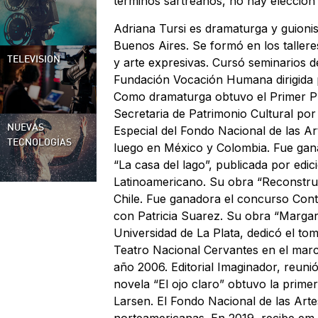
términos sartreanos, no hay elección 
Adriana Tursi es dramaturga y guioni
Buenos Aires. Se formó en los taller
y arte expresivas. Cursó seminarios d
TELEVISION
Fundación Vocación Humana dirigida po
Como dramaturga obtuvo el Primer Pre
Secretaria de Patrimonio Cultural p
Especial del Fondo Nacional de las Ar
NUEVAS
TECNOLOGÍAS
luego en México y Colombia. Fue gana
“La casa del lago”, publicada por edici
Latinoamericano. Su obra “Reconstruc
Chile. Fue ganadora el concurso Cont
con Patricia Suarez. Su obra “Margari
Universidad de La Plata, dedicó el to
Teatro Nacional Cervantes en el marco
año 2006. Editorial Imaginador, reuni
novela “El ojo claro” obtuvo la prime
Larsen. El Fondo Nacional de las Arte
norteamericanas. En 2019, recibe em l