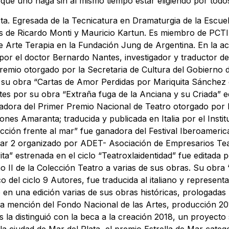
que uno haga sin al mismo tiempo estar eligiendo por todos
sta. Egresada de la Tecnicatura en Dramaturgia de la Escue
es de Ricardo Monti y Mauricio Kartun. Es miembro de PCTI
e Arte Terapia en la Fundación Jung de Argentina. En la ac
r el doctor Bernardo Nantes, investigador y traductor de l
mio otorgado por la Secretaria de Cultura del Gobierno d
or su obra “Cartas de Amor Perdidas por Mariquita Sánche
tes por su obra “Extraña fuga de la Anciana y su Criada” 
dora del Primer Premio Nacional de Teatro otorgado por l
ones Amaranta; traducida y publicada en Italia por el Instit
ción frente al mar” fue ganadora del Festival Iberoameri
ar 2 organizado por ADET- Asociación de Empresarios Teatr
ta” estrenada en el ciclo “Teatroxlaidentidad” fue editada 
mo II de la Colección Teatro a varias de sus obras. Su obra
 del ciclo 9 Autores, fue traducida al italiano y represen
ó en una edición varias de sus obras históricas, prologada
ra mención del Fondo Nacional de las Artes, producción 201
s la distinguió con la beca a la creación 2018, un proyect
a ciudad de Mar del Plata, el premio Estrella de Mar categ