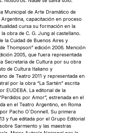
. Nosotros. Nadie se salva solo.
la Municipal de Arte Dramático de
 Argentina, capacitación en proceso
tualidad cursa su formación en la
a obra de C. G. Jung al castellano.
e la Cuidad de Buenos Aires y
z de Thompson” edición 2006. Mención
edición 2005, que fuera representada
a Secretaria de Cultura por su obra
uto de Cultura Italiano y
cano de Teatro 2011 y representada en
al por la obra “La Sartén” escrita
por EUDEBA. La editorial de la
 “Perdidos por Amor”, estrenada en el
tada en el Teatro Argentino, en Roma
s por Pacho O´Donnell. Su primera
3 y fue editada por el Grupo Editorial
o sobre Sarmiento y las maestras
oría, Mejor Autor/a Nacional por la