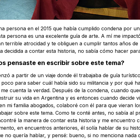
na persona en el 2015 que había cumplido condena por un 
sta persona es una excelente guía de arte. A mí me impactó
an terrible atrocidad y te obliguen a cumplir tantos años de 
 decidida a contar esta historia, no sabía cómo hacer para l
s pensaste en escribir sobre este tema?
ó a partir de un viaje donde él trabajaba de guía turístic
un poco para saber cuál había sido su militancia y por qué ha
 y me cuenta la verdad. Después de la condena, cuando que
truir su vida en Argentina y es entonces cuando decide viaj
en mi familia abogados, colaboré con él para que vieran l
abajar sobre este tema. Como te conté antes, no sabía al p
ncontré la manera de contar esta historia y me encuentro c
ento, en encuentros anteriores, él solía hablar de su hist
 no quería hablar, y pensé: bueno, si no menciona nada d