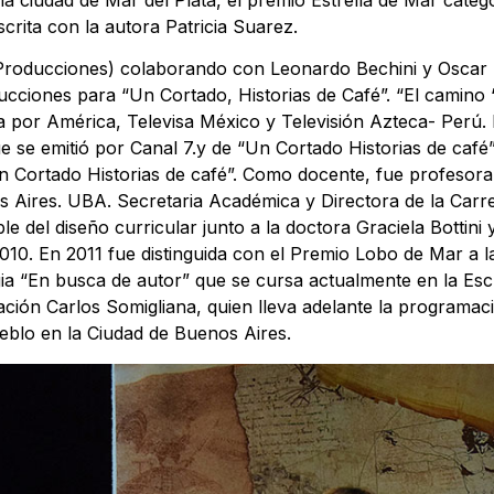
scrita con la autora Patricia Suarez.
Producciones) colaborando con Leonardo Bechini y Oscar T
cciones para “Un Cortado, Historias de Café”. “El camino 
 por América, Televisa México y Televisión Azteca- Perú. 
ue se emitió por Canal 7.y de “Un Cortado Historias de café
 Cortado Historias de café”. Como docente, fue profesora 
os Aires. UBA. Secretaria Académica y Directora de la Carr
e del diseño curricular junto a la doctora Graciela Bottini y
10. En 2011 fue distinguida con el Premio Lobo de Mar a la
a “En busca de autor” que se cursa actualmente en la Esc
ción Carlos Somigliana, quien lleva adelante la programaci
ueblo en la Ciudad de Buenos Aires.