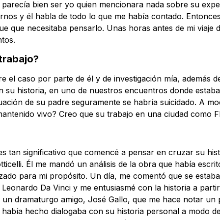
 parecía bien ser yo quien mencionara nada sobre su exper
nos y él habla de todo lo que me había contado. Entonces 
 fue que necesitaba pensarlo. Unas horas antes de mi viaje
tos.
trabajo?
bre el caso por parte de él y de investigación mía, además
n su historia, en uno de nuestros encuentros donde estaba 
ituación de su padre seguramente se habría suicidado. A mo
ntenido vivo? Creo que su trabajo en una ciudad como Flo
o es tan significativo que comencé a pensar en cruzar su hi
celli. Él me mandó un análisis de la obra que había escrit
orzado para mi propósito. Un día, me comentó que se estab
 Leonardo Da Vinci y me entusiasmé con la historia a parti
n un dramaturgo amigo, José Gallo, que me hace notar un p
i había hecho dialogaba con su historia personal a modo de