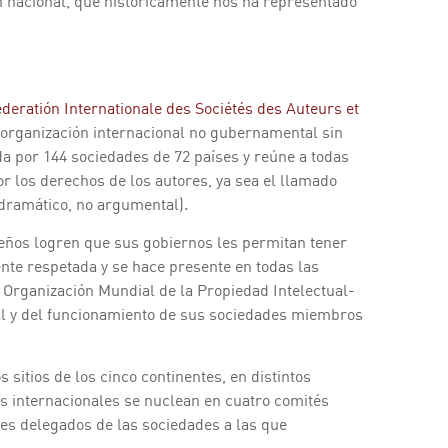
ión nacional, que históricamente nos ha representado
deratión Internationale des Sociétés des Auteurs et
a organización internacional no gubernamental sin
da por 144 sociedades de 72 países y reúne a todas
r los derechos de los autores, ya sea el llamado
dramático, no argumental).
eños logren que sus gobiernos les permitan tener
nte respetada y se hace presente en todas las
– Organización Mundial de la Propiedad Intelectual-
ral y del funcionamiento de sus sociedades miembros
 sitios de los cinco continentes, en distintos
es internacionales se nuclean en cuatro comités
ores delegados de las sociedades a las que