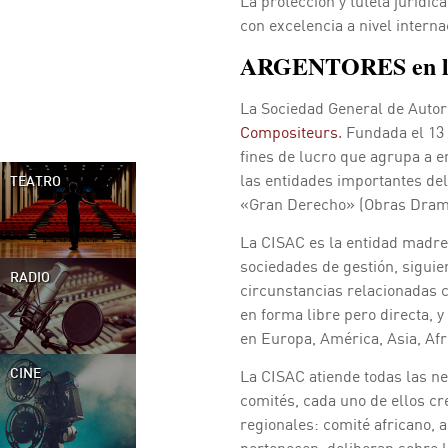
La protección y tutela jurídi
con excelencia a nivel interna
ARGENTORES en l
La Sociedad General de Auto
Compositeurs
. Fundada el 13
fines de lucro que agrupa a e
las entidades importantes del
TEATRO
«Gran Derecho» (Obras Dramát
La CISAC es la entidad madre
sociedades de gestión, siguie
RADIO
circunstancias relacionadas c
en forma libre pero directa, 
en Europa, América, Asia, Afr
La CISAC atiende todas las nec
CINE
comités, cada uno de ellos cr
regionales: comité africano, 