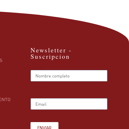
Newsletter -
Suscripcion
S
Name
Email
ENTO
ENVIAR