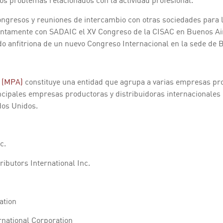
os problemas relacionados con la actividad profesional.
ngresos y reuniones de intercambio con otras sociedades para l
amente con SADAIC el XV Congreso de la CISAC en Buenos Air
ndo anfitriona de un nuevo Congreso Internacional en la sede de 
n (MPA)
constituye una entidad que agrupa a varias empresas pr
incipales empresas productoras y distribuidoras internacionales 
dos Unidos.
c.
ributors International Inc.
ation
rnational Corporation