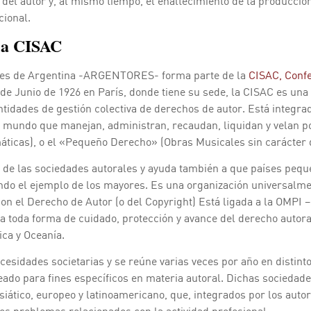
ca del autor y, al mismo tiempo, el enaltecimiento de la producc
cional.
a CISAC
res de Argentina -ARGENTORES- forma parte de la
CISAC, Confe
 de Junio de 1926 en París, donde tiene su sede, la CISAC es un
ntidades de gestión colectiva de derechos de autor. Está integra
 mundo que manejan, administran, recaudan, liquidan y velan po
icas), o el «Pequeño Derecho» (Obras Musicales sin carácter 
 de las sociedades autorales y ayuda también a que países pequ
ndo el ejemplo de los mayores. Es una organización universalme
on el Derecho de Autor (o del Copyright) Está ligada a la OMPI 
y a toda forma de cuidado, protección y avance del derecho auto
ica y Oceanía.
esidades societarias y se reúne varias veces por año en distintos
eado para fines específicos en materia autoral. Dichas sociedad
asiático, europeo y latinoamericano, que, integrados por los aut