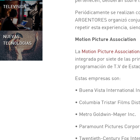
pertenecen, deliberan sobre l
TELEVISION
Periódicamente se realizan co
ARGENTORES organizó conjunt
repetir esta experiencia, sie
NUEVAS
Motion Picture Association
TECNOLOGÍAS
La
Motion Picture Associatio
integrada por siete de las pr
programación de T.V de Esta
Estas empresas son:
• Buena Vista International In
• Columbia Tristar Films Dist
• Metro Goldwin-Mayer Inc.
• Paramount Pictures Corpor
• Twentieth-Century Fox Inte