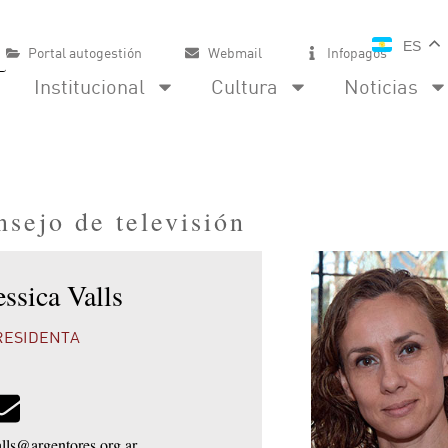
ES
Portal autogestión
Webmail
Infopagos
Institucional
Cultura
Noticias
nsejo de televisión
essica Valls
RESIDENTA
alls@argentores.org.ar