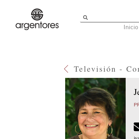
Inicio
Televisión - Co
J
P
jv