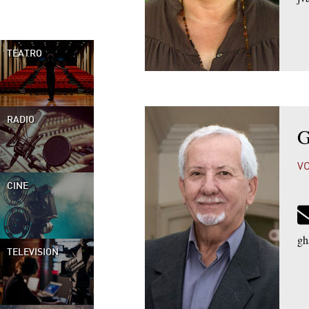
TEATRO
RADIO
G
V
CINE
gh
TELEVISION