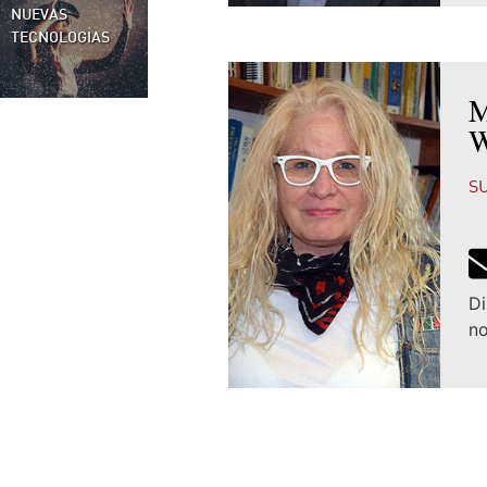
NUEVAS
TECNOLOGÍAS
M
W
S
Di
no