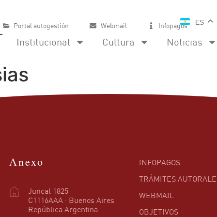
ES
Portal autogestión
Webmail
Infopagos
Institucional
Cultura
Noticias
sias
Anexo
INFOPAGOS
TRÁMITES AUTORALE
Juncal 1825
WEBMAIL
C1116AAA · Buenos Aires
República Argentina
OBJETIVOS