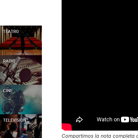
TEATRO
RADIO
CINE
TELEVISION
Compartimos la nota completa de