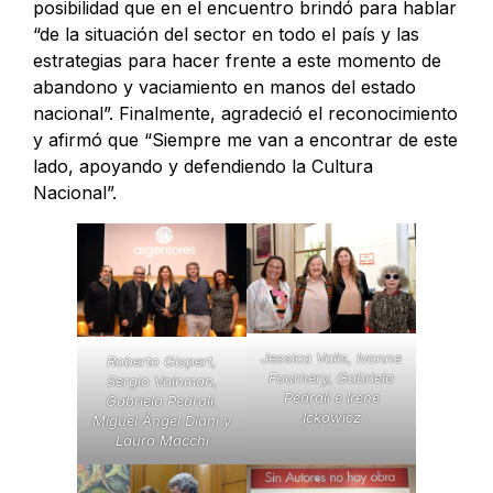
posibilidad que en el encuentro brindó para hablar
“de la situación del sector en todo el país y las
estrategias para hacer frente a este momento de
abandono y vaciamiento en manos del estado
nacional”. Finalmente, agradeció el reconocimiento
y afirmó que “Siempre me van a encontrar de este
lado, apoyando y defendiendo la Cultura
Nacional”.
Jessica Valls, Ivonne
Roberto Gispert,
Fournery, Gabriela
Sergio Vainman,
Pedrali e Irene
Gabriela Pedrali,
Ickowicz
Miguel Ángel Diani y
Laura Macchi