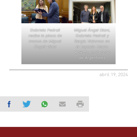
Gabriela Pedrali
Miguel Ángel Diani,
recibe la placa de
Gabriela Pedrali y
manos de Miguel
Sergio Vainman en
Ángeli Diani
el Espacio Teatro
Abierto, en la sede
de Argentores
abril 19, 2024