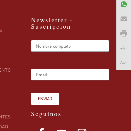
Newsletter -
Suscripcion
S
Name
Email
ENTO
ENVIAR
Seguinos
NTES
IDAD