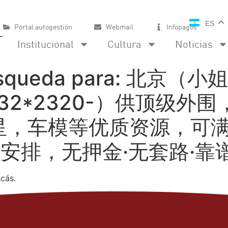
ES
Portal autogestión
Webmail
Infopagos
Institucional
Cultura
Noticias
squeda para:
北京（小姐
332*2320-）供顶级
星，车模等优质资源，可满
可安排，无押金·无套路·靠谱·
cás.