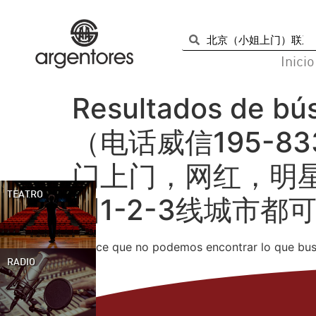
Inicio
Resultados de bú
（电话威信195-8
门上门，网红，明
TEATRO
国1-2-3线城市都
Parece que no podemos encontrar lo que bus
RADIO